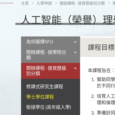
主頁
入學申請
開辦課程 - 按資歷級別分類
人工智能（榮譽）理學
為何選擇SFU
課程目標
開辦課程 - 按學院分
類
開辦課程 - 按資歷級
本課程旨在
別分類
幫助同學
於不同
修課式研究生課程
培育人工
學士學位課程
理和倫
銜接學位 (高年級入學)
準備好