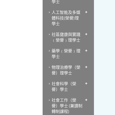
學士
人工智能及多媒
體科技(榮譽)理
學士
社區健康與實踐
﹙榮譽﹚理學士
藥學﹙榮譽﹚理
學士
物理治療學（榮
譽）理學士
社會科學（榮
譽）學士
社會工作（榮
譽）學士 (兼讀制
轉制課程)