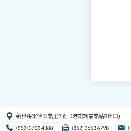
新界將軍澳翠嶺里2號
（港鐵調景嶺站B出口）
(852) 3702 4388
(852) 3653 6798
i