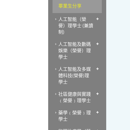
畢業生分享
人工智能（榮
譽）理學士 (兼讀
制)
人工智能及數碼
娛樂（榮譽）理
學士
人工智能及多媒
體科技(榮譽)理
學士
社區健康與實踐
﹙榮譽﹚理學士
藥學﹙榮譽﹚理
學士