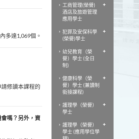
工商管理(榮譽)
酒店及旅遊管理
應用學士
犯罪及安保科學
多達1,069個。
(榮譽)學士
幼兒教育（榮
譽）學士 (全日
制)
健康科學（榮
譽）學士 (兼讀制
申請修讀本課程的
銜接課程)
護理學（榮譽）
學士
機會嗎？另外，資
護理學（榮譽）
學士 (應用學位學
額)