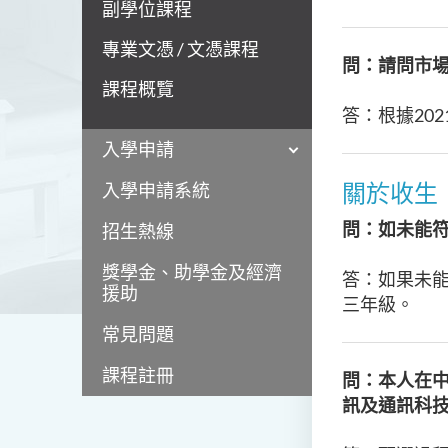
副學位課程
專業文憑 / 文憑課程
問：請問市場
課程概覽
答：
根據20
入學申請
關於收生
入學申請系統
問：如未能
招生熱線
獎學金、助學金及經濟
答：如果未
援助
三年級。
常見問題
課程註冊
問：本人在
訊及通訊科