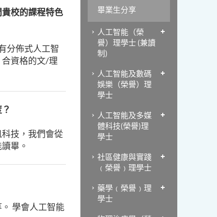
畢業生分享
問貴校的課程特色
人工智能（榮
譽）理學士 (兼讀
設有分佈式人工智
制)
漸進，合資格的文/理
人工智能及數碼
娛樂（榮譽）理
學士
度？
人工智能及多媒
體科技(榮譽)理
訊科技，我們會從
學士
能讀畢。
社區健康與實踐
﹙榮譽﹚理學士
藥學﹙榮譽﹚理
學士
。 學會人工智能