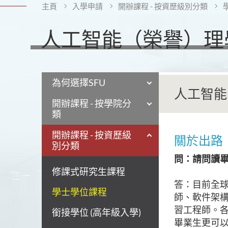
主頁
入學申請
開辦課程 - 按資歷級別分類
人工智能（榮譽）理
為何選擇SFU
人工智能
開辦課程 - 按學院分
類
開辦課程 - 按資歷級
關於出路
別分類
問：請問讀
修課式研究生課程
答：目前全
學士學位課程
師、軟件架
習工程師。
銜接學位 (高年級入學)
畢業生更可