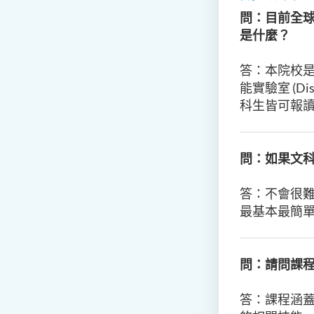
問：目前全
是什麼？
答：本院校
能實驗室 (Di
科生皆可報
問：如果文
答：
不會很
最基本最簡
問：請問課程
答：
課程涵