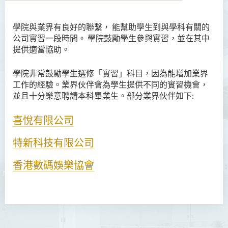
學院與業界有良好的聯繫， 能幫助學生到與學科有關的
語言及文化（榮譽）文學士
公司實習一段時間。 學院鼓勵學生參與實習，並在其中
提供適當協助。
語文及通識（榮譽）文學士
學院非常鼓勵學生選修「實習」科目，因為能增加業界
翻譯科技（榮譽）文學士
工作的經驗。業界伙伴會為學生提供不同的實習機會，
並且十分樂意聘請本科畢業生。部分業界伙伴如下:
工商管理（榮譽）學士
工商管理(榮譽)酒店及旅遊
喜悅有限公司
管理應用學士
特新科技有限公司
犯罪及安保科學(榮譽)學士
香港數碼娛樂協會
幼兒教育（榮譽）學士 (全日
制)
健康科學（榮譽）學士 (兼讀
制銜接課程)