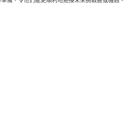
份準備，令他們能更順利地迎接未來挑戰甚或機遇。