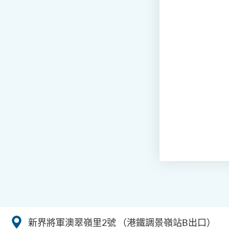
新界將軍澳翠嶺里2號
（港鐵調景嶺站B出口）