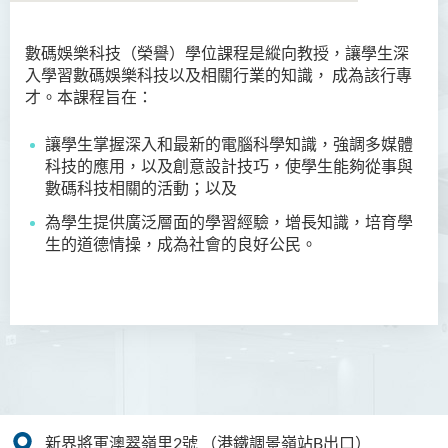
數碼娛樂科技（
榮譽
）學位課程是縱向教授，讓學生深
語言及文化（榮譽）文學士
入學習數碼娛樂科技以及相關行業的知識， 成為該行專
才。本課程旨在：
語文及通識（榮譽）文學士
讓學生掌握深入和最新的電腦科學知識，強調多媒體
翻譯科技（榮譽）文學士
科技的應用，以及創意設計技巧，使學生能夠從事與
數碼科技相關的活動；以及
工商管理（榮譽）學士
為學生提供廣泛層面的學習經驗，增長知識，培育學
工商管理(榮譽)酒店及旅遊
生的道德情操，成為社會的良好公民。
管理應用學士
犯罪及安保科學(榮譽)學士
幼兒教育（榮譽）學士 (全日
制)
健康科學（榮譽）學士 (兼讀
制銜接課程)
新界將軍澳翠嶺里2號
（港鐵調景嶺站B出口）