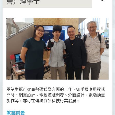
譽）理學士
語言及文化（榮譽）文學士
語文及通識（榮譽）文學士
翻譯科技（榮譽）文學士
工商管理（榮譽）學士
工商管理(榮譽)酒店及旅遊
管理應用學士
犯罪及安保科學(榮譽)學士
畢業生既可從事數碼娛樂方面的工作，如手機應用程式
幼兒教育（榮譽）學士 (全日
開發、網頁設計、電腦遊戲開發、介面設計、電腦動畫
制)
製作等，亦可在傳統資訊科技行業發展。
健康科學（榮譽）學士 (兼讀
就業前景