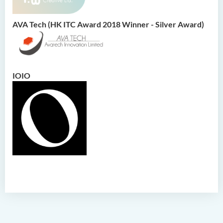
課程結構
實習
AVA Tech (HK ITC Award 2018 Winner - Silver Award)
數碼科技娛樂(榮譽)理學士 發
展歷程
入學要求
IOIO
學費
校友及學生分享
查詢
就業前景
常問問題
人工智能及多媒體科技(榮
譽)理學士
社區健康與實踐﹙榮譽﹚理
學士