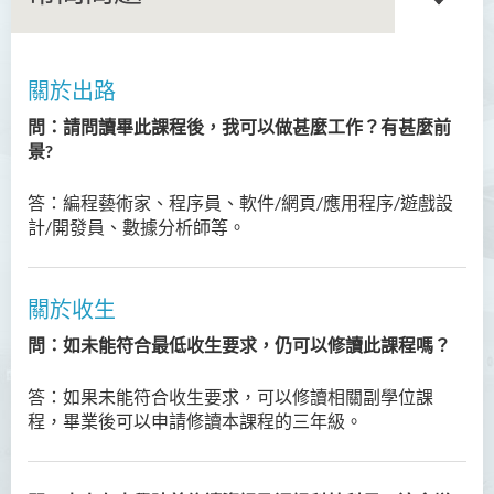
關於出路
語言及文化（榮譽）文學士
問：請問讀畢此課程後，我可以做甚麼工作？有甚麼前
語文及通識（榮譽）文學士
景?
翻譯科技（榮譽）文學士
答：編程藝術家、程序員、軟件/網頁/應用程序/遊戲設
計/開發員、數據分析師等。
工商管理（榮譽）學士
工商管理(榮譽)酒店及旅遊
關於收生
管理應用學士
問：如未能符合最低收生要求，仍可以修讀此課程嗎？
犯罪及安保科學(榮譽)學士
答：
如果未能符合收生要求，可以修讀相關副學位課
幼兒教育（榮譽）學士 (全日
程，畢業後可以申請修讀本課程的三年級。
制)
健康科學（榮譽）學士 (兼讀