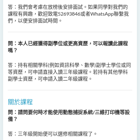
課程結構
答：
我們會考慮在放榜後安排面試。如果同學對我們的
課程有興趣，歡迎致電52693846或者WhatsApp聯繫我
實習
們，以便安排面試時間。
數碼科技娛樂(榮譽)理學士 發
展歷程
入學要求
問：本人已經獲得副學位或更高資歷，可以報讀此課程
嗎？
學費
校友及學生分享
答：
持有相關學科(例如資訊科學、數學)副學士學位或同
等資歷，可申請直接入讀三年級課程。若持有其他學科
查詢
副學士資歷，可申請入讀二年級課程。
就業前景
常問問題
關於課程
人工智能及多媒體科技(榮
問：請問要何時才能使用動態捕捉系統/三維打印機等設
譽)理學士
備？
社區健康與實踐﹙榮譽﹚理
答：三年級
開始便可以選修相關課程了。
學士