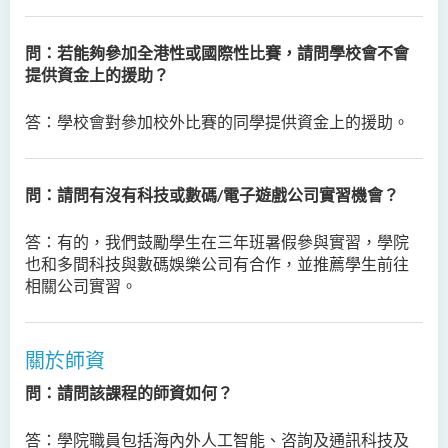
藥學﹙榮譽﹚理學士
問：若能夠參加全港性或國際性比賽，請問學校會不會
物理治療學（榮譽）理學士
提供資金上的援助？
社會科學（榮譽）學士
答：
學校會對參加校外比賽的同學提供資金上的援助。
社會工作（榮譽）學士 (兼讀
制轉制課程)
問：請問有沒有科技或數碼/電子遊戲公司實習機會？
答：
有的，我們鼓勵學生在三年班暑假參與實習，學院
也和多間科技與數碼娛樂公司有合作，並推薦學生前往
相關公司實習。
關於師資
問：請問該課程的師資如何？
答：
學院職員包括海內外人工智能、咨詢及通訊科技及