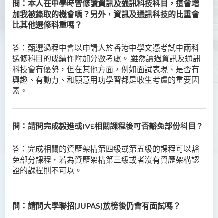
制銜接課程)
問：本人在中學時曾修讀資訊及通訊科技科目，這會增
加我被錄取的機會嗎？另外，資訊及通訊科技的比重會
護理學（榮譽）學士
比其他選修科重嗎？
護理學（榮譽）學士 (應用學
答：
甄選過程中會以申請人於香港中學文憑考試中兩科
位學額)
選修科目的成績作附加分數考慮。 雖然讀過資訊及通訊
科技會有優勢，但在其他方面，例如面試表現、是否有
人工智能（榮譽）理學士
興趣、有動力、和願意用功學習都是收生考慮的重要因
素。
人工智能（榮譽）理學士 (兼
讀制)
人工智能及數碼娛樂（榮
問：請問完成毅進或IVE相關課程後可否豁免部份科目？
譽）理學士
答：
完成相關的資歷架構第四級或第五級的課程可以豁
簡介
免部分課程，若為資歷架構第三級或者沒有資歷架構認
證的課程則不可以。
課程目標
課程特色
問：請問大學聯招(JUPAS)放榜後仍會有面試嗎？
課程學習成果