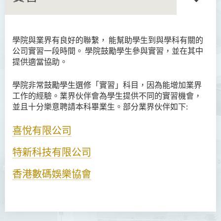
學院與業界有良好的聯繫， 能幫助學生到與學科有關的
語言及文化（榮譽）文學士
公司實習一段時間。 學院鼓勵學生參與實習，並在其中
提供適當協助。
語文及通識（榮譽）文學士
學院非常鼓勵學生選修「實習」科目，因為能增加業界
翻譯科技（榮譽）文學士
工作的經驗。業界伙伴會為學生提供不同的實習機會，
並且十分樂意聘請本科畢業生。部分業界伙伴如下:
工商管理（榮譽）學士
工商管理(榮譽)酒店及旅遊
喜悅有限公司
管理應用學士
特新科技有限公司
犯罪及安保科學(榮譽)學士
香港數碼娛樂協會
幼兒教育（榮譽）學士 (全日
制)
健康科學（榮譽）學士 (兼讀