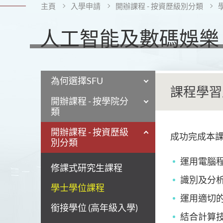
主頁
入學申請
開辦課程 - 按資歷級別分類
人工智能及數碼娛樂
為何選擇SFU
課程學習
開辦課程 - 按學院分
類
開辦課程 - 按資歷級
成功完成本
別分類
運用電腦
修課式研究生課程
識別及分
學士學位課程
運用適切
銜接學位 (高年級入學)
結合計算