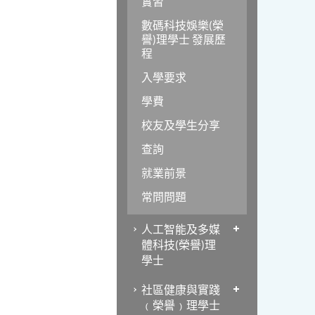
實習
數碼科技娛樂(榮
譽)理學士 發展歷
程
入學要求
學費
校友及學生分享
查詢
就業前景
常問問題
人工智能及多媒
體科技(榮譽)理
學士
社區健康與實踐
﹙榮譽﹚理學士