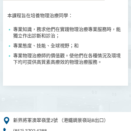
本課程旨在培養物理治療同學：
語言及文化（榮譽）文學士
專業知識，務求他們在實踐物理治療專業服務時，能
語文及通識（榮譽）文學士
獨立作出診斷和診治；
翻譯科技（榮譽）文學士
專業態度、技能、全球視野；和
工商管理（榮譽）學士
專業物理治療師的價值觀。使他們在各種情況及環境
下均可提供高質素高療效的物理治療服務。
工商管理(榮譽)酒店及旅遊
管理應用學士
犯罪及安保科學(榮譽)學士
幼兒教育（榮譽）學士 (全日
制)
健康科學（榮譽）學士 (兼讀
新界將軍澳翠嶺里2號
（港鐵調景嶺站B出口）
制銜接課程)
(852) 3702 4388