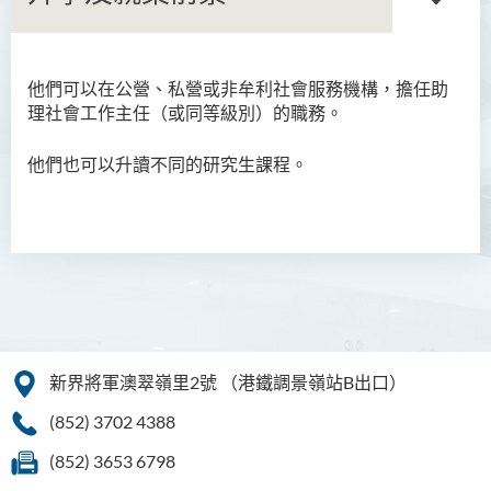
他們可以在公營、私營或非牟利社會服務機構，擔任助
語言及文化（榮譽）文學士
理社會工作主任（或同等級別）的職務。
語文及通識（榮譽）文學士
他們也可以升讀不同的研究生課程。
翻譯科技（榮譽）文學士
工商管理（榮譽）學士
工商管理(榮譽)酒店及旅遊
管理應用學士
犯罪及安保科學(榮譽)學士
新界將軍澳翠嶺里2號
（港鐵調景嶺站B出口）
幼兒教育（榮譽）學士 (全日
(852) 3702 4388
制)
(852) 3653 6798
健康科學（榮譽）學士 (兼讀