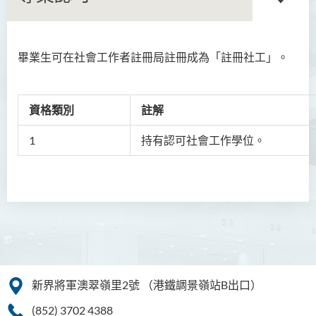
畢業生可在社會工作者註冊局註冊成為「註冊社工」。
語言及文化（榮譽）文學士
語文及通識（榮譽）文學士
資格類別
註解
翻譯科技（榮譽）文學士
1
持有認可社會工作學位。
工商管理（榮譽）學士
工商管理(榮譽)酒店及旅遊
管理應用學士
犯罪及安保科學(榮譽)學士
幼兒教育（榮譽）學士 (全日
制)
新界將軍澳翠嶺里2號
（港鐵調景嶺站B出口）
健康科學（榮譽）學士 (兼讀
(852) 3702 4388