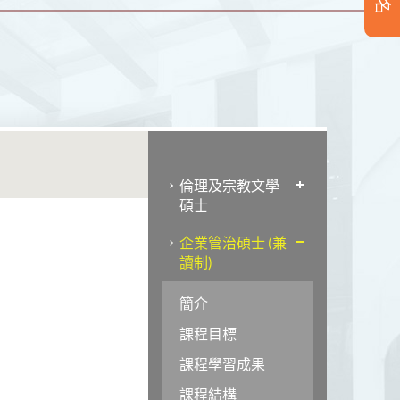
倫理及宗教文學
碩士
企業管治碩士 (兼
讀制)
簡介
課程目標
課程學習成果
課程結構