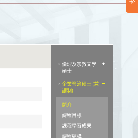
倫理及宗教文學
碩士
企業管治碩士 (兼
讀制)
簡介
課程目標
課程學習成果
課程結構