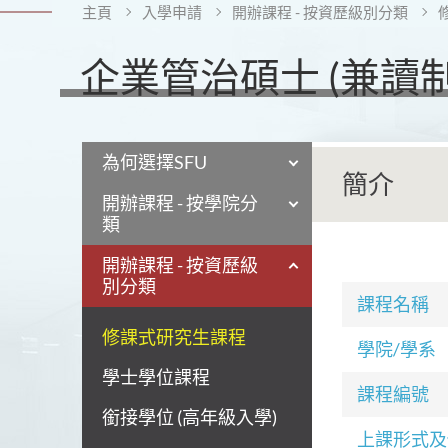
主頁
入學申請
開辦課程 - 按資歷級別分類
企業管治碩士 (兼讀制
為何選擇SFU
簡介
開辦課程 - 按學院分
類
開辦課程 - 按資歷級
別分類
課程名稱
修課式研究生課程
學院/學系
學士學位課程
課程編號
銜接學位 (高年級入學)
上課形式及