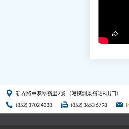
新界將軍澳翠嶺里2號
（港鐵調景嶺站B出口）
(852) 3702 4388
(852) 3653 6798
i