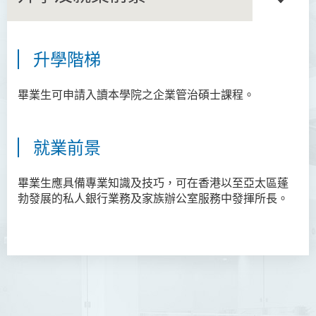
升學階梯
倫理及宗教文學碩士
企業管治碩士 (兼讀制)
畢業生可申請入讀本學院之企業管治碩士課程。
護理及專職醫療碩士(兼讀
制)
就業前景
人工智能及創意科技理學碩
畢業生應具備專業知識及技巧，可在香港以至亞太區蓬
士
勃發展的私人銀行業務及家族辦公室服務中發揮所長。
社會工作碩士
護理及專職醫療深造證書(兼
讀制)
護理及專職醫療深造文憑(兼
讀制)