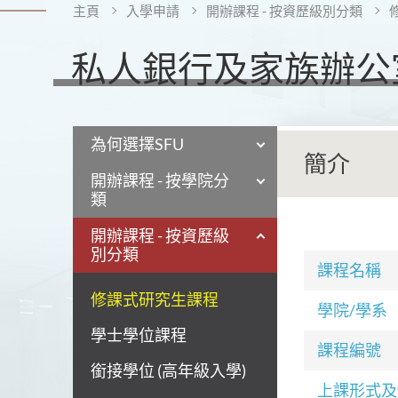
主頁
入學申請
開辦課程 - 按資歷級別分類
私人銀行及家族辦公
為何選擇SFU
簡介
開辦課程 - 按學院分
類
開辦課程 - 按資歷級
別分類
課程名稱
修課式研究生課程
學院/學系
學士學位課程
課程編號
銜接學位 (高年級入學)
上課形式及