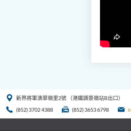
新界將軍澳翠嶺里2號
（港鐵調景嶺站B出口）
(852) 3702 4388
(852) 3653 6798
i