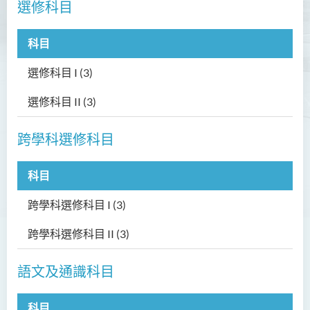
選修科目
查詢
常問問題
科目
選修科目 I
(3)
犯罪及安保科學高級文憑
選修科目 II
(3)
幼兒教育高級文憑
普通科護理學高級文憑
跨學科選修科目
普通科護理學高級文憑（課
程編號﹕HDEN-SWD）
科目
健康護理高級文憑 (全日制 /
跨學科選修科目 I
(3)
兼讀制)
跨學科選修科目 II
(3)
款待管理學高級文憑
語文及通識科目
人本服務高級文憑
配藥高級文憑 (全日制 / 兼讀
科目