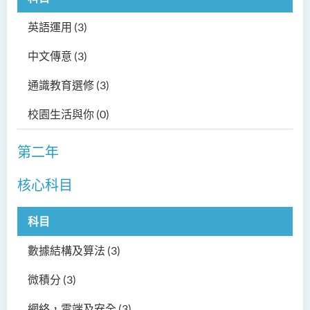
制)
英語運用
(3)
設計學高級文憑
中文傳意
(3)
社會工作高級文憑 (全日制 /
通識教育選修
(3)
兼讀制)
校園生活與你
(0)
音樂研習高級文憑
電影與媒體製作高級文憑
第二年
核心科目
科目
數據結構及算法
(3)
微積分
(3)
網絡，雲端及安全
(3)