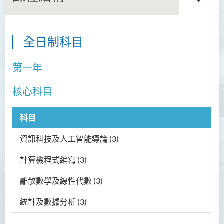
全日制科目
商務學副學士
第一年
人工智能及資訊通訊科技高
級文憑 (全日制/兼讀制)
核心科目
簡介
課程特色
科目
課程目標
資訊科技及人工智能導論 (3)
課程學習成果
計算機程式編寫
(3)
課程結構
離散數學及線性代數
(3)
就業前景
統計及數據分析
(3)
入學要求
學費