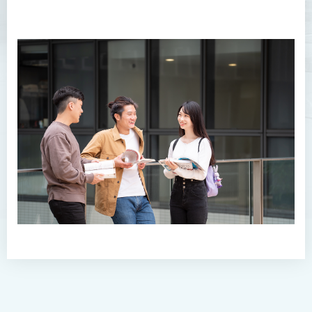
學費
畢業生特質
查詢
幼兒教育高級文憑
普通科護理學高級文憑
普通科護理學高級文憑（課
程編號﹕HDEN-SWD）
健康護理高級文憑 (全日制 /
兼讀制)
款待管理學高級文憑
人本服務高級文憑
配藥高級文憑 (全日制 / 兼讀
制)