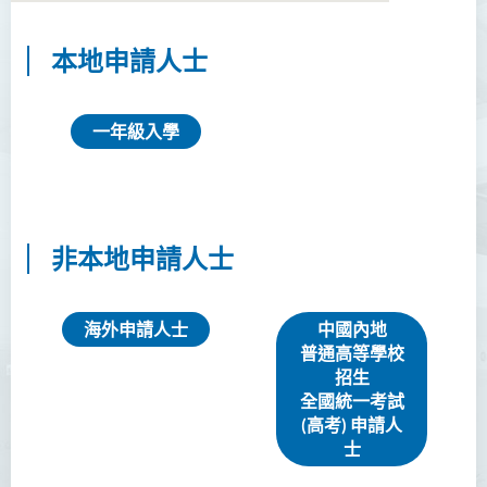
本地申請人士
商務學副學士
人工智能及資訊通訊科技高
一年級入學
級文憑 (全日制/兼讀制)
犯罪及安保科學高級文憑
簡介
非本地申請人士
課程特色
課程目標
海外申請人士
中國內地
課程學習成果
普通高等學校
招生
課程結構
全國統一考試
就業前景
(高考) 申請人
士
入學要求