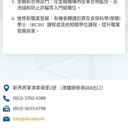
金融和合規部門：在金融機構內從事合規監控、反
學費
洗錢和防止詐騙等入門級職位。
畢業生特質
進修和職業發展：有機會轉讀犯罪及安保科學(榮譽)
查詢
學士 （BCSS）課程或其他相關學位課程，提升職業
發展前景。
幼兒教育高級文憑
普通科護理學高級文憑
普通科護理學高級文憑（課
程編號﹕HDEN-SWD）
健康護理高級文憑 (全日制 /
兼讀制)
新界將軍澳翠嶺里2號
（港鐵調景嶺站B出口）
款待管理學高級文憑
(852) 3702 4388
人本服務高級文憑
(852) 3653 6798
info@sfu.edu.hk
配藥高級文憑 (全日制 / 兼讀
制)