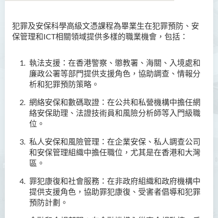
犯罪及安保科學高級文憑課程為畢業生在犯罪預防、安
商務學副學士
保
管理和ICT相關領域提供多樣的職業機會，包括：
人工智能及資訊通訊科技高
級文憑 (全日制/兼讀制)
執法支援：在香港警察、懲教署、海關、入境處和
廉政公署等部門提供支援角色，協助調查、情報分
犯罪及安保科學高級文憑
析和犯罪預防策略。
網絡安
保
和數碼取證：在公共和私營機構中擔任網
簡介
絡安保助理、法證技術員和風險分析師等入門級職
課程特色
位。
課程目標
私人安
保
和風險管理：在企業安
保
、私人調查公司
和安
保
管理組織中擔任職位，尤其是在香港和大灣
課程學習成果
區。
課程結構
罪犯康復和社會服務：在非政府組織和政府機構中
就業前景
提供支援角色，協助罪犯康復、受害者倡導和犯罪
預防計劃。
入學要求