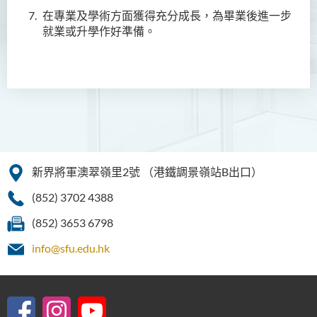
升學及就業前景
在專業及學術方面獲得充分成長，為畢業後進一步
就業或升學作好準備。
入學要求
學費
課堂活動及相片集
課程資訊頻道
查詢
普通科護理學高級文憑
新界將軍澳翠嶺里2號
（港鐵調景嶺站B出口）
普通科護理學高級文憑（課
(852) 3702 4388
程編號﹕HDEN-SWD）
(852) 3653 6798
健康護理高級文憑 (全日制 /
info@sfu.edu.hk
兼讀制)
款待管理學高級文憑
人本服務高級文憑