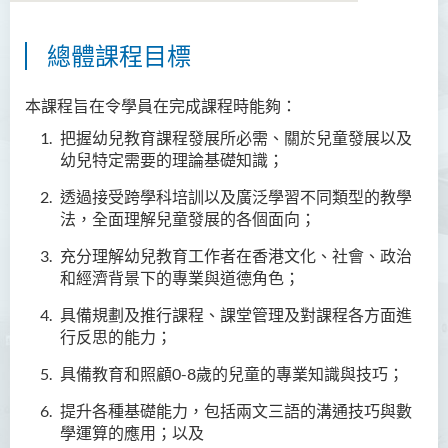
總體課程目標
商務學副學士
人工智能及資訊通訊科技高
本課程旨在令學員在完成課程時能夠：
級文憑 (全日制/兼讀制)
把握幼兒教育課程發展所必需、關於兒童發展以及
幼兒特定需要的理論基礎知識；
犯罪及安保科學高級文憑
透過接受跨學科培訓以及廣泛學習不同類型的教學
幼兒教育高級文憑
法，全面理解兒童發展的各個面向；
充分理解幼兒教育工作者在香港文化、社會、政治
簡介
和經濟背景下的專業與道德角色；
課程目標
具備規劃及推行課程、課堂管理及對課程各方面進
課程學習成果
行反思的能力；
課程結構
具備教育和照顧0-8歲的兒童的專業知識與技巧；
專業認可
提升各種基礎能力，包括兩文三語的溝通技巧與數
實習
學運算的應用；以及