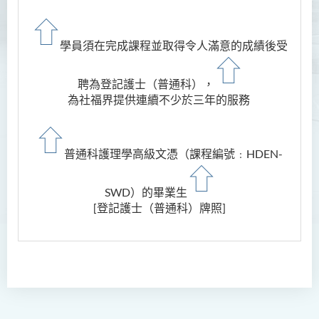
課程學習成果
課程結構
學員須在完成課程並取得令人滿意的成績後受
升學及就業前景
入學要求
聘為登記護士（普通科），
為社福界提供連續不少於三年的服務
學費
健康護理高級文憑 (全日制 /
兼讀制)
普通科護理學高級文憑（課程編號﹕HDEN-
款待管理學高級文憑
SWD）的畢業生
[登記護士（普通科）牌照]
人本服務高級文憑
配藥高級文憑 (全日制 / 兼讀
制)
設計學高級文憑
社會工作高級文憑 (全日制 /