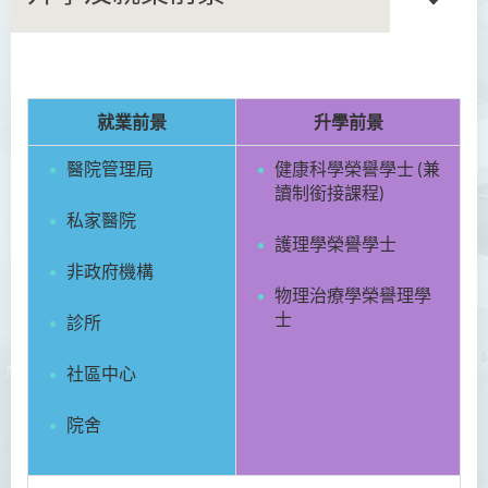
商務學副學士
就業前景
升學前景
人工智能及資訊通訊科技高
醫院管理局
級文憑 (全日制/兼讀制)
健康科學榮譽學士 (兼
讀制銜接課程)
犯罪及安保科學高級文憑
私家醫院
護理學榮譽學士
幼兒教育高級文憑
非政府機構
物理治療學榮譽理學
普通科護理學高級文憑
士
診所
普通科護理學高級文憑（課
社區中心
程編號﹕HDEN-SWD）
院舍
簡介
課程目標