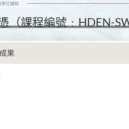
副學位課程
（課程編號﹕HDEN-S
成果
版