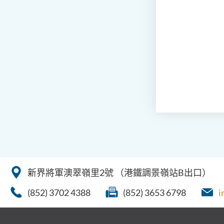
新界將軍澳翠嶺里2號
（港鐵調景嶺站B出口）
(852) 3702 4388
(852) 3653 6798
i