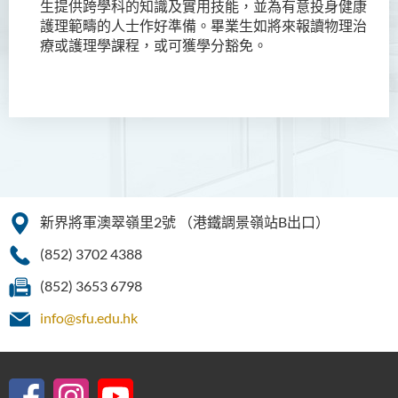
生提供跨學科的知識及實用技能，並為有意投身健康
簡介
護理範疇的人士作好準備。畢業生如將來報讀物理治
課程目標
療或護理學課程，或可獲學分豁免。
課程特色
課程結構
升學及就業前景
入學要求
學費
課程資訊頻道
新界將軍澳翠嶺里2號
（港鐵調景嶺站B出口）
(852) 3702 4388
款待管理學高級文憑
(852) 3653 6798
人本服務高級文憑
info@sfu.edu.hk
配藥高級文憑 (全日制 / 兼讀
制)
設計學高級文憑