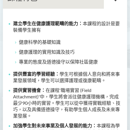
建立
學生在健康護理
範疇
的能力：
本課程的設計是要
商務學副學士
裝備學生擁有
人工智能及資訊通訊科技高
健康科學的基礎知識
級文憑 (全日制/兼讀制)
健康護理的實用知識及技巧
犯罪及安保科學高級文憑
專業的態度及道德操守以保障社區健康
幼兒教育高級文憑
提供豐富的學習經驗：
學生可根據個人意向和將來
事
業
發展領域，
學生可以選擇護理或復
康範疇。
普通科護理學高級文憑
提供實習機會：
在課程'職場實習 (Field
普通科護理學高級文憑（課
Attachment)'中，學生將會派往健康護理機構，完成
程編號﹕HDEN-SWD）
最少90小時的實習。學生可以從中獲得
實
戰經驗
、技
巧，以及具備道德操守，有助學生個人成長及未來專
健康護理高級文憑 (全日制 /
業發展。
兼讀制)
加強學生對未來事業
及個人
發展的能力：
本課程為學