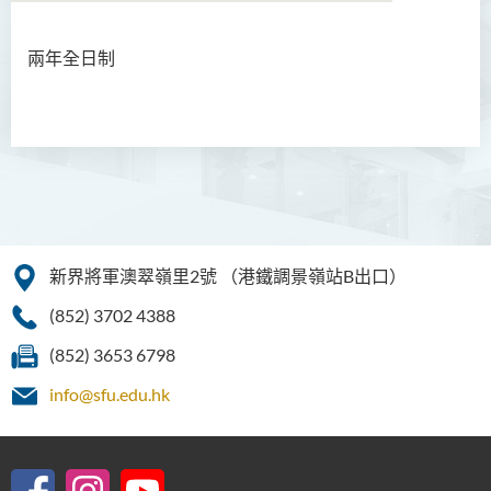
兩年全日制
商務學副學士
人工智能及資訊通訊科技高
級文憑 (全日制/兼讀制)
犯罪及安保科學高級文憑
幼兒教育高級文憑
新界將軍澳翠嶺里2號
（港鐵調景嶺站B出口）
普通科護理學高級文憑
(852) 3702 4388
普通科護理學高級文憑（課
程編號﹕HDEN-SWD）
(852) 3653 6798
健康護理高級文憑 (全日制 /
info@sfu.edu.hk
兼讀制)
款待管理學高級文憑