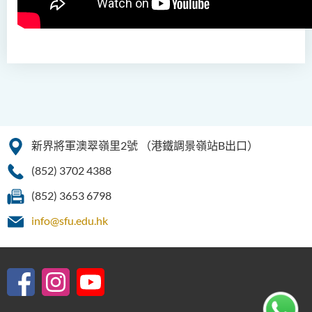
制)
設計學高級文憑
社會工作高級文憑 (全日制 /
兼讀制)
音樂研習高級文憑
電影與媒體製作高級文憑
新界將軍澳翠嶺里2號
（港鐵調景嶺站B出口）
翻譯科技與現代語言高級文
(852) 3702 4388
憑
(852) 3653 6798
info@sfu.edu.hk