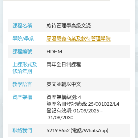
商務學副學士
課程名稱
款待管理學高級文憑
人工智能及資訊通訊科技高
學院/學系
廖湯慧靄商業及款待管理學院
級文憑 (全日制/兼讀制)
課程編號
HDHM
犯罪及安保科學高級文憑
上課形式及
兩年全日制課程
幼兒教育高級文憑
修讀年期
普通科護理學高級文憑
教學語言
英文並輔以中文
普通科護理學高級文憑（課
資歷架構
資歷架構級別: 4
程編號﹕HDEN-SWD）
資歷名冊登記號碼: 25/001022/L4
登記有效期: 01/09/2025
健康護理高級文憑 (全日制 /
–
31/08/2030
兼讀制)
聯絡我們
5219 9652
款待管理學高級文憑
(電話/WhatsApp)