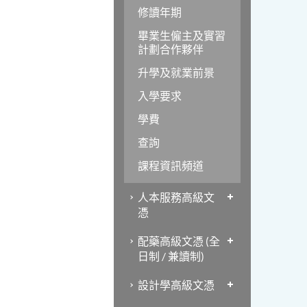
修讀年期
畢業生僱主及實習
計劃合作夥伴
升學及就業前景
入學要求
學費
查詢
課程資訊頻道
人本服務高級文
憑
配藥高級文憑 (全
日制 / 兼讀制)
設計學高級文憑