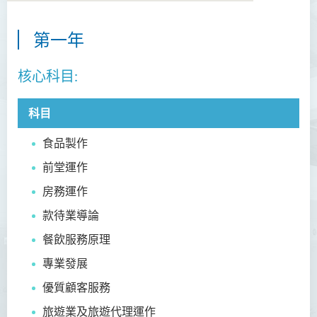
第一年
商務學副學士
核心科目:
人工智能及資訊通訊科技高
級文憑 (全日制/兼讀制)
科目
犯罪及安保科學高級文憑
食品製作
幼兒教育高級文憑
前堂運作
普通科護理學高級文憑
房務運作
普通科護理學高級文憑（課
款待業導論
程編號﹕HDEN-SWD）
餐飲服務原理
健康護理高級文憑 (全日制 /
專業發展
兼讀制)
優質顧客服務
款待管理學高級文憑
旅遊業及旅遊代理運作