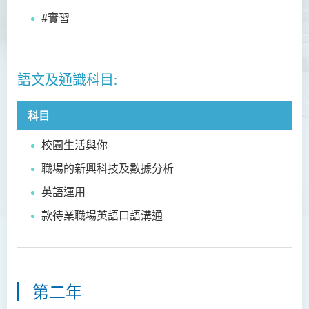
簡介
#實習
課程特色
課程結構
語文及通識科目:
修讀年期
畢業生僱主及實習計劃合作夥
科目
伴
校園生活與你
升學及就業前景
職場的新興科技及數據分析
入學要求
英語運用
學費
款待業職場英語口語溝通
查詢
課程資訊頻道
人本服務高級文憑
第二年
配藥高級文憑 (全日制 / 兼讀