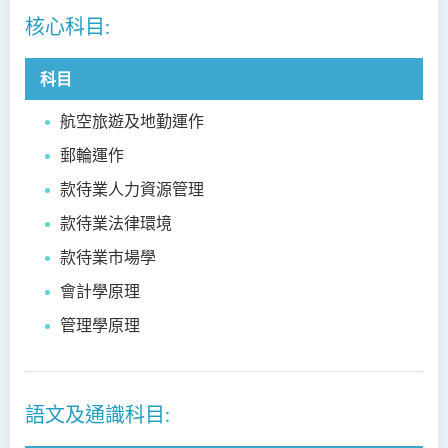
制)
核心科目:
設計學高級文憑
科目
社會工作高級文憑 (全日制 /
兼讀制)
航空旅遊及地勤運作
郵輪運作
音樂研習高級文憑
款待業人力資源管理
電影與媒體製作高級文憑
款待業法律環境
翻譯科技與現代語言高級文
款待業市場學
憑
會計學原理
管理學原理
語文及通識科目: