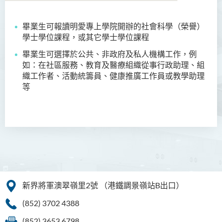
畢業生可報讀明愛專上學院開辦的社會科學（榮譽）
商務學副學士
學士學位課程，或其它學士學位課程
人工智能及資訊通訊科技高
畢業生可選擇於公共、非政府及私人機構工作，例
級文憑 (全日制/兼讀制)
如：在社區服務、教育及醫療組織從事行政助理、組
織工作者、活動統籌員、健康推廣工作員或教學助理
犯罪及安保科學高級文憑
等
幼兒教育高級文憑
普通科護理學高級文憑
普通科護理學高級文憑（課
程編號﹕HDEN-SWD）
健康護理高級文憑 (全日制 /
新界將軍澳翠嶺里2號
（港鐵調景嶺站B出口）
兼讀制)
(852) 3702 4388
款待管理學高級文憑
(852) 3653 6798