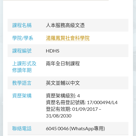
商務學副學士
課程名稱
人本服務高級文憑
人工智能及資訊通訊科技高
學院/學系
湯羅鳳賢社會科學院
級文憑 (全日制/兼讀制)
課程編號
HDHS
犯罪及安保科學高級文憑
上課形式及
兩年全日制課程
幼兒教育高級文憑
修讀年期
普通科護理學高級文憑
教學語言
英文並輔以中文
普通科護理學高級文憑（課
資歷架構
資歷架構級別: 4
程編號﹕HDEN-SWD）
資歷名冊登記號碼: 17/000494/L4
登記有效期: 01/09/2017 –
健康護理高級文憑 (全日制 /
31/08/2030
兼讀制)
聯絡電話
6045 0046 (WhatsApp專用)
款待管理學高級文憑