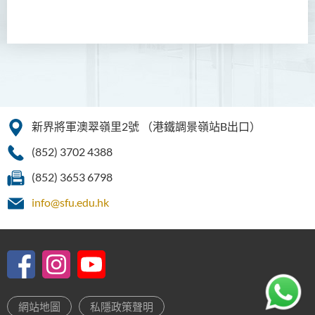
人本服務高級文憑
簡介
課程特色
課程結構
修讀年期
新界將軍澳翠嶺里2號
（港鐵調景嶺站B出口）
升學及就業前景
(852) 3702 4388
入學要求
(852) 3653 6798
學費
info@sfu.edu.hk
查詢
下載課程單張
課程資訊頻道
配藥高級文憑 (全日制 / 兼讀
網站地圖
私隱政策聲明
制)