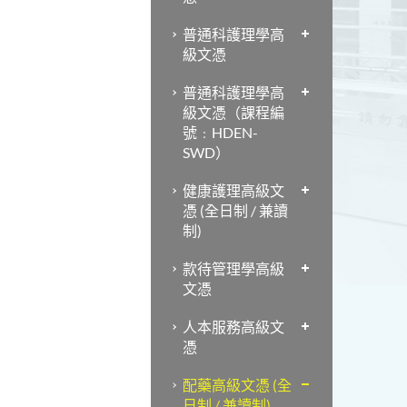
普通科護理學高
級文憑
普通科護理學高
級文憑（課程編
號﹕HDEN-
SWD）
健康護理高級文
憑 (全日制 / 兼讀
制)
款待管理學高級
文憑
人本服務高級文
憑
配藥高級文憑 (全
日制 / 兼讀制)