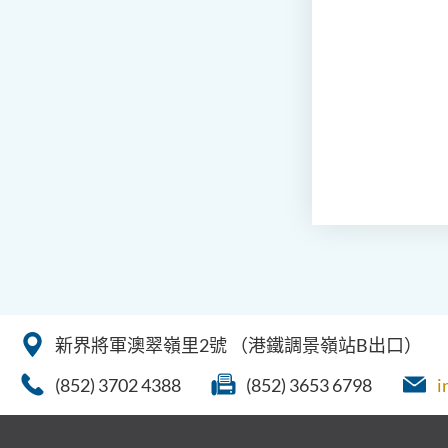
新界將軍澳翠嶺里2號
（港鐵調景嶺站B出口）
(852) 3702 4388
(852) 3653 6798
i