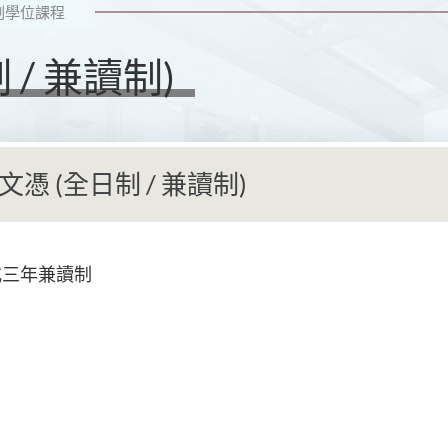
副學位課程
/ 兼讀制)
憑 (全日制 / 兼讀制)
或三年兼讀制