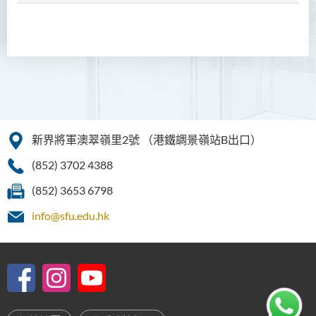
款待管理學高級文憑
人本服務高級文憑
配藥高級文憑 (全日制 / 兼讀
制)
設計學高級文憑
社會工作高級文憑 (全日制 /
新界將軍澳翠嶺里2號
（港鐵調景嶺站B出口）
兼讀制)
(852) 3702 4388
簡介
(852) 3653 6798
課程目標
info@sfu.edu.hk
課程學習成果
課程結構
專業認可
實習