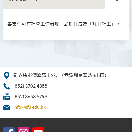
畢業生可在社會工作者註冊局註冊成為「註冊社工」。
商務學副學士
人工智能及資訊通訊科技高
級文憑 (全日制/兼讀制)
犯罪及安保科學高級文憑
幼兒教育高級文憑
新界將軍澳翠嶺里2號
（港鐵調景嶺站B出口）
普通科護理學高級文憑
(852) 3702 4388
普通科護理學高級文憑（課
(852) 3653 6798
程編號﹕HDEN-SWD）
info@sfu.edu.hk
健康護理高級文憑 (全日制 /
兼讀制)