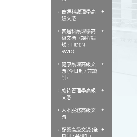
普通科護理學高
級文憑
普通科護理學高
級文憑（課程編
號﹕HDEN-
SWD）
健康護理高級文
憑 (全日制 / 兼讀
制)
款待管理學高級
文憑
人本服務高級文
憑
配藥高級文憑 (全
日制 / 兼讀制)