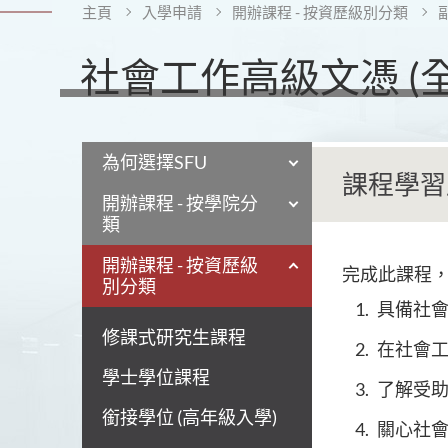
主頁
入學申請
開辦課程 - 按資歷級別分類
社會工作高級文憑 (全
為何選擇SFU
課程學習
開辦課程 - 按學院分
類
開辦課程 - 按資歷級
完成此課程
別分類
具備社
修課式研究生課程
在社會
學士學位課程
了解受
銜接學位 (高年級入學)
關心社