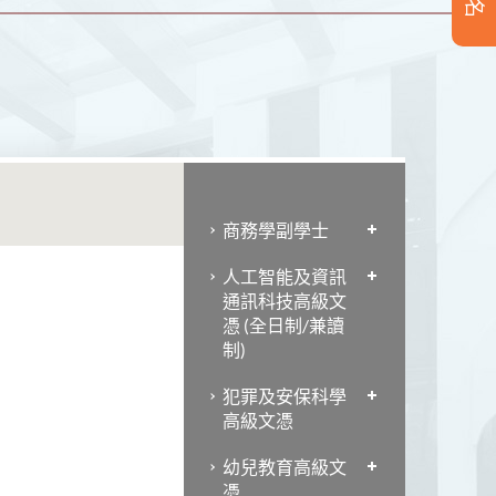
商務學副學士
人工智能及資訊
通訊科技高級文
憑 (全日制/兼讀
；
制)
犯罪及安保科學
高級文憑
幼兒教育高級文
憑