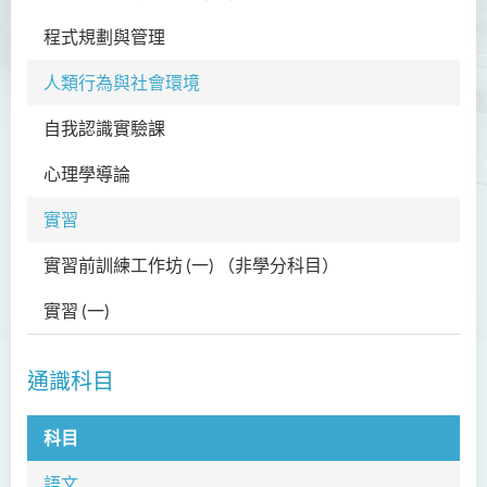
款待管理學高級文憑
程式規劃與管理
SW
人本服務高級文憑
人類行為與社會環境
配藥高級文憑 (全日制 / 兼讀
制)
自我認識實驗課
SW
設計學高級文憑
心理學導論
SW
社會工作高級文憑 (全日制 /
實習
兼讀制)
實習前訓練工作坊 (一)
（非學分科目）
SW
簡介
實習 (一)
SW
課程目標
課程學習成果
通識科目
課程結構
專業認可
科目
科
實習
語文