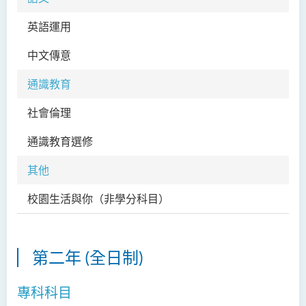
升學及就業前景
英語運用
EN
入學要求
中文傳意
CH
學費
面試安排
通識教育
學生分享
社會倫理
GE
課程資訊頻道
通識教育選修
查詢
其他
音樂研習高級文憑
校園生活與你
（非學分科目）
SA
電影與媒體製作高級文憑
第二年 (全日制)
專科科目