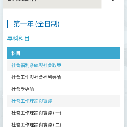
第一年 (全日制)
商務學副學士
專科科目
人工智能及資訊通訊科技高
級文憑 (全日制/兼讀制)
科目
科
犯罪及安保科學高級文憑
社會福利系統與社會政策
幼兒教育高級文憑
社會工作與社會福利導論
SW
普通科護理學高級文憑
社會學導論
SW
普通科護理學高級文憑（課
程編號﹕HDEN-SWD）
社會工作理論與實踐
健康護理高級文憑 (全日制 /
社會工作理論與實踐 ( 一)
SW
兼讀制)
社會工作理論與實踐 ( 二)
SW