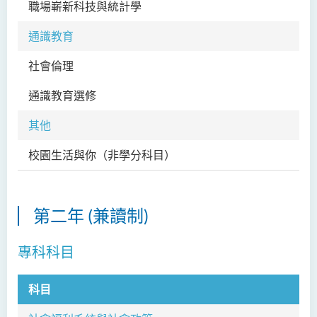
職場嶄新科技與統計學
CI
通識教育
社會倫理
GE
通識教育選修
其他
校園生活與你
（非學分科目）
SA
第二年 (兼讀制)
專科科目
科目
科