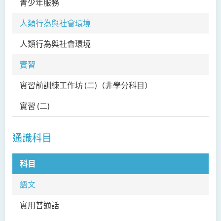
青少年服務
SW
人類行為與社會環境
人類行為與社會環境
SW
實習
實習前訓練工作坊 (二)
（非學分科目）
SW
實習 (二)
SW
通識科目
科目
科
語文
實用普通話
PT