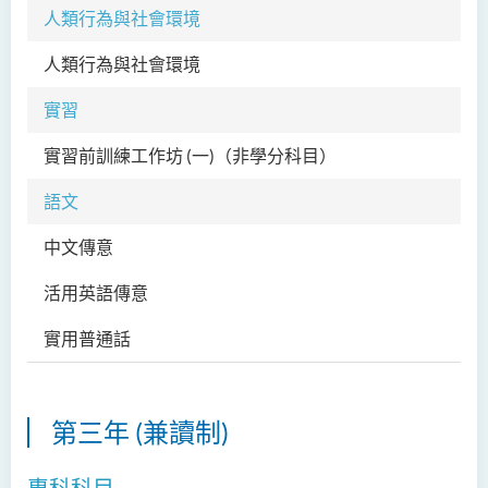
人類行為與社會環境
人類行為與社會環境
SW
實習
實習前訓練工作坊 (一)
（非學分科目）
SW
語文
中文傳意
CH
活用英語傳意
EN
實用普通話
PT
第三年 (兼讀制)