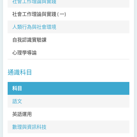
社會工作理論與實踐
社會工作理論與實踐 ( 一)
SW
人類行為與社會環境
自我認識實驗課
SW
心理學導論
SW
通識科目
科目
科
語文
英語運用
EN
數理與資訊科技