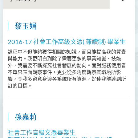
黎玉娟
商務學副學士
2016-17 社會工作高級文憑( 兼讀制) 畢業生
人工智能及資訊通訊科技高
級文憑 (全日制/兼讀制)
課程中不但能夠獲得相關的知識，而且能提高我的質素
與能力。我更明白到除了需要更多的專業知識、技能
犯罪及安保科學高級文憑
外，我需要不斷探究社會發展的動向。面對服務使用者
不單只表面觀察事件，更要從多角度觀察其環境所影
幼兒教育高級文憑
響，令我多留意身邊各系統所有資源，好使我能達到所
訂的目標。
普通科護理學高級文憑
普通科護理學高級文憑（課
程編號﹕HDEN-SWD）
孫嘉莉
健康護理高級文憑 (全日制 /
兼讀制)
社會工作高級文憑畢業生