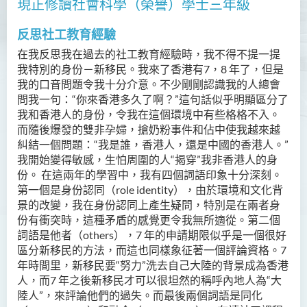
款待管理學高級文憑
現正修讀社會科學（榮譽）學士三年級
人本服務高級文憑
反思社工教育經驗
在我反思我在過去的社工教育經驗時，我不得不提一提
配藥高級文憑 (全日制 / 兼讀
我特別的身份－新移民。我來了香港有7，8 年了，但是
制)
我的口音問題令我十分介意。不少剛剛認識我的人總會
問我一句：“你來香港多久了啊？”這句話似乎明顯區分了
設計學高級文憑
我和香港人的身份，令我在這個環境中有些格格不入。
而隨後爆發的雙非孕婦，搶奶粉事件和佔中使我越來越
社會工作高級文憑 (全日制 /
糾結一個問題：“我是誰，香港人，還是中國的香港人。”
兼讀制)
我開始變得敏感，生怕周圍的人“揭穿”我非香港人的身
份。 在這兩年的學習中，我有四個詞語印象十分深刻。
簡介
第一個是身份認同（role identity），由於環境和文化背
課程目標
景的改變，我在身份認同上產生疑問，特別是在兩者身
份有衝突時，這種矛盾的感覺更令我無所適從。第二個
課程學習成果
詞語是他者（others），7 年的申請期限似乎是一個很好
課程結構
區分新移民的方法，而這也同樣象征著一個評論資格。7
年時間里，新移民要“努力”洗去自己大陸的背景成為香港
專業認可
人，而7 年之後新移民才可以很坦然的稱呼內地人為“大
陸人”，來評論他們的過失。而最後兩個詞語是同化
實習