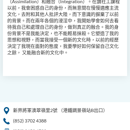
（Assimilation）和融合（Integration）。在讀社工課程
升學及就業前景
以前，我會困惑自己的身份，而無意間在慢慢適應主流
文化，去附和其他人批評大陸，而下意識的摒棄了以前
入學要求
的背景。而在兩年各個的浸淫中，我開始學會如何去看
學費
待我自己和處理自己的身份，做到真正的融合。我的身
份背景不是我能決定，也不能輕易抹殺。它塑造了我的
面試安排
思想和視野，而當我接受一個新的文化時，以前的經歷
學生分享
決定了我現在面對的態度，我要學好如何保留自己文化
之餘， 又能融合新的文化中。
課程資訊頻道
查詢
音樂研習高級文憑
電影與媒體製作高級文憑
新界將軍澳翠嶺里2號
（港鐵調景嶺站B出口）
(852) 3702 4388