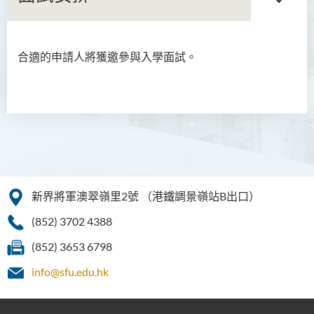
合適的申請人將獲邀參與入學面試。
語文及通識（榮譽）文學士
翻譯科技（榮譽）文學士
工商管理（榮譽）學士
幼兒教育（榮譽）學士
設計新創企業管理（榮譽）
新界將軍澳翠嶺里2號
（港鐵調景嶺站B出口）
學士 (兼讀制)
(852) 3702 4388
簡介
(852) 3653 6798
課程特色
info@sfu.edu.hk
課程學習成果
課程結構