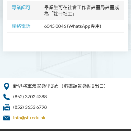
制銜接課程)
專業認可
畢業生可在社會工作者註冊局註冊成
護理學（榮譽）學士
為「註冊社工」
護理學（榮譽）學士 (應用學
聯絡電話
6045 0046 (WhatsApp專用)
位學額)
人工智能（榮譽）理學士
人工智能（榮譽）理學士 (兼
讀制)
人工智能及數碼娛樂（榮
譽）理學士
新界將軍澳翠嶺里2號
（港鐵調景嶺站B出口）
人工智能及多媒體科技(榮
(852) 3702 4388
譽)理學士
(852) 3653 6798
社區健康與實踐﹙榮譽﹚理
info@sfu.edu.hk
學士