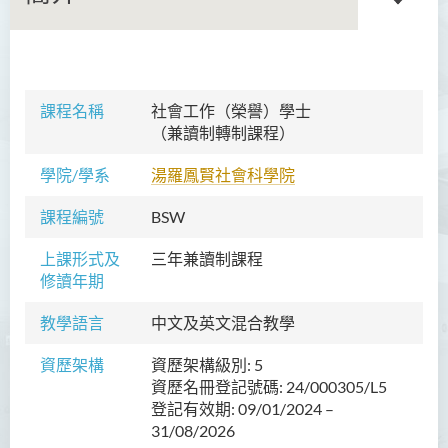
語言及文化（榮譽）文學士
課程名稱
社會工作
（
榮
譽
）
學士
（兼讀制轉制課程）
語文及通識（榮譽）文學士
學院/學系
湯羅鳳賢社會科學院
翻譯科技（榮譽）文學士
課程編號
BSW
工商管理（榮譽）學士
上課形式及
三年兼讀制課程
工商管理(榮譽)酒店及旅遊
修讀年期
管理應用學士
教學語言
中文及英文混合教學
犯罪及安保科學(榮譽)學士
資歷架構
資歷架構級別: 5
幼兒教育（榮譽）學士 (全日
資歷名冊登記號碼: 24/000305/L5
制)
登記有效期: 09/01/2024 –
健康科學（榮譽）學士 (兼讀
31/08/2026