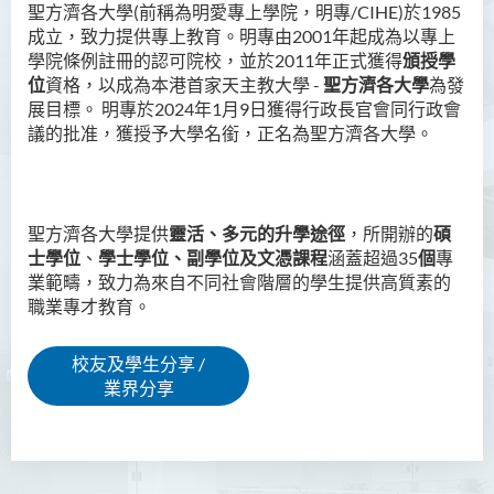
聖方濟各大學(前稱為明愛專上學院，明專/CIHE)於1985
成立，致力提供專上教育。明專由2001年起成為以專上
學院條例註冊的認可院校，並於2011年正式獲得
頒授學
位
資格，以成為本港首家天主教大學 -
聖方濟各大學
為發
展目標。
明專
於
2024
年
1
月
9
日獲得行政長官會同行政會
議的批准，獲授予大學名銜，正名為聖方濟各大學
。
聖方濟各大學
提供
靈活、多元的升學途徑
，所開辦的
碩
士學位
、
學士學位、副學位及文憑課程
涵蓋超過35
個
專
業範疇，致力為來自不同社會階層的學生提供高質素的
職業專才教育。
校友及學生分享 /
業界分享