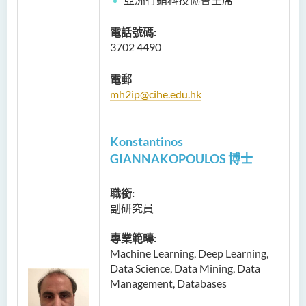
電話號碼:
3702 4490
電郵
mh2ip@cihe.edu.hk
Konstantinos
GIANNAKOPOULOS 博士
職銜:
副研究員
專業範疇:
Machine Learning, Deep Learning,
Data Science, Data Mining, Data
Management, Databases