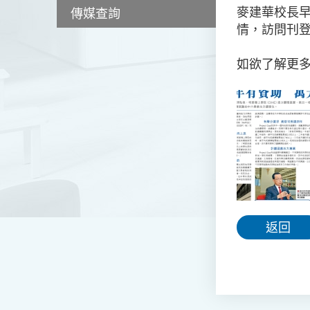
麥建華校長早
傳媒查詢
情，訪問刊登
如欲了解更多有
返回