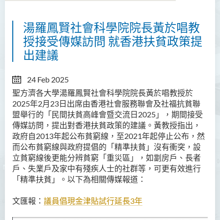
湯羅鳳賢社會科學院院長黃於唱教
授接受傳媒訪問 就香港扶貧政策提
出建議
24 Feb 2025
聖方濟各大學湯羅鳳賢社會科學院院長黃於唱教授於
2025年2月23日出席由香港社會服務聯會及社福抗貧聯
盟舉行的「民間扶貧高峰會暨交流日2025」，期間接受
傳媒訪問，提出對香港扶貧政策的建議。黃教授指出，
政府自2013年起公布貧窮線，至2021年起停止公布，然
而公布貧窮線與政府提倡的「精準扶貧」沒有衝突，設
立貧窮線後更能分辨貧窮「重災區」，如劏房戶、長者
戶、失業戶及家中有殘疾人士的社群等，可更有效進行
「精準扶貧」。以下為相關傳媒報道：
文匯報：
議員倡現金津貼試行延長
3
年