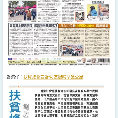
香港仔：
扶貧峰會宣訴求
基層盼早獲公屋