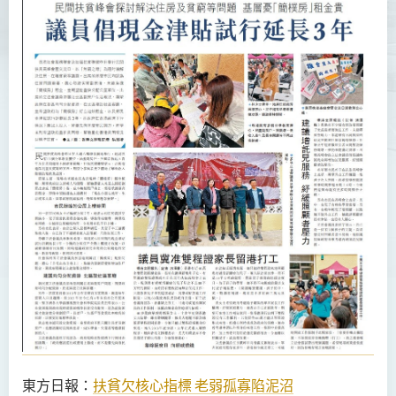
東方日報：
扶貧欠核心指標
老弱孤寡陷泥沼