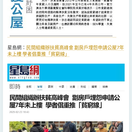
星島網：
民間組織辦扶貧高峰會
劏房戶埋怨申請公屋
7
年
未上樓
學者倡重推「貧窮線」