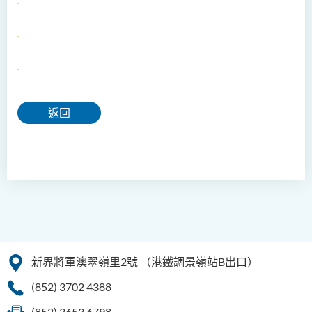
返回
新界將軍澳翠嶺里2號
（港鐵調景嶺站B出口）
(852) 3702 4388
(852) 3653 6798