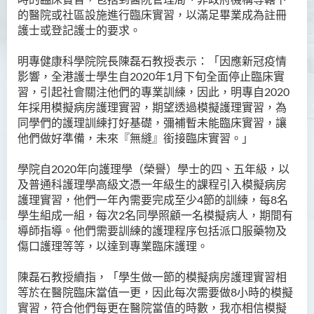
的醫院或社區設施進行臨床實習，以滿足畢業成為註冊
護士或
登記護士的要求。
明專健康科學院院長陳磊石教授表示：「因應新冠疫情
影響，全港護士學生自2020年1月下旬全面停止臨床實
習，引起社會關注他們的專業訓練，因此，明專自2020
年採用模擬病房護理實習，期望透過模擬護理實習，為
同學們的護理訓練打好基礎，彌補暫未能臨床實習，讓
他們做好準備，未來『無縫』銜接臨床實習。」
學院自2020年向護理學（榮譽）學士的四、五年級，以
及普通科護理學高級文憑一年級生的課程引入模擬病房
護理實習，他們一年內需要完成至少4節的訓練，每8名
學生組成一組，每次2名同學照顧一名模擬病人，期間有
導師指導。他們需要訓練的護理程序包括派口服藥物及
傷口護理等等，以達到專業臨床護理。
陳磊石教授續指，「學生做一節的模擬病房護理實習相
等於在醫院臨床當值一更，因此每次需要做8小時的模擬
實習，符合他們每更在醫院當值的時數，我亦相信模擬