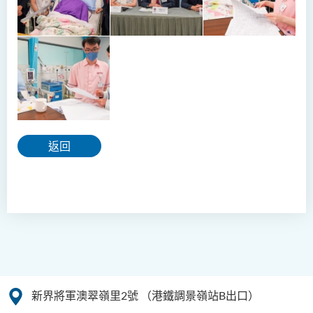
返回
新界將軍澳翠嶺里2號
（港鐵調景嶺站B出口）