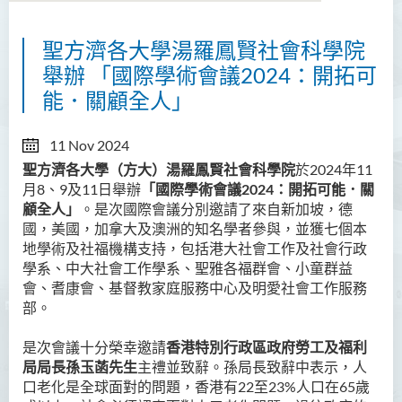
聖方濟各大學湯羅鳳賢社會科學院
舉辦 「國際學術會議2024：開拓可
能．關顧全人」
11 Nov 2024
聖方濟各大學（方大）湯羅鳳賢社會科學院
於
2024
年
11
月
8
、
9
及
11
日舉辦
「國際學術會議
2024
：開拓可能．關
顧全人」
。是次國際會議分別邀請了來自新加坡，德
國，美國，加拿大及澳洲的知名學者參與，並獲七個本
地學術及社福機構支持，包括港大社會工作及社會行政
學系、中大社會工作學系、聖雅各福群會、小童群益
會、耆康會、基督教家庭服務中心及明愛社會工作服務
部。
是次會議十分榮幸邀請
香港特別行政區政府勞工及福利
局局長孫玉菡先生
主禮並致辭。孫局長致辭中表示，人
口老化是全球面對的問題，香港有
22
至
23%
人口在
65
歲