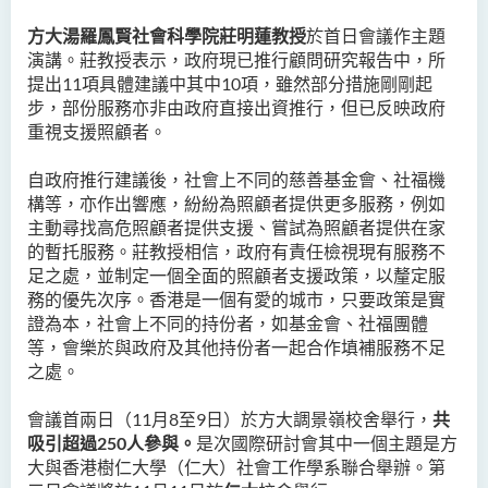
方大湯羅鳳賢社會科學院莊明蓮教授
於首日會議作主題
演講。莊教授表示，政府現已推行顧問研究報告中，所
提出
11
項具體建議中其中
10
項，雖然部分措施剛剛起
步，部份服務亦非由政府直接出資推行，但已反映政府
重視支援照顧者。
自政府推行建議後，社會上不同的慈善基金會、社福機
構等，亦作出響應，紛紛為照顧者提供更多服務，例如
主動尋找高危照顧者提供支援、嘗試為照顧者提供在家
的暫托服務。莊教授相信，政府有責任檢視現有服務不
足之處，並制定一個全面的照顧者支援政策，以釐定服
務的優先次序。香港是一個有愛的城市，只要政策是實
證為本，社會上不同的持份者，如基金會、社福團體
等，會樂於與政府及其他持份者一起合作填補服務不足
之處。
會議首兩日（11月8至9日）於方大調景嶺校舍舉行，
共
吸引超過
250人參與。
是次國際研討會其中一個主題是方
大與香港樹仁大學（仁大）社會工作學系聯合舉辦。第