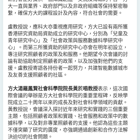
大一直與業界、政府部門以及非政府組織等保持緊密聯
繫，確保方大的課程設計及內容，符合社會的需要。
盧教授說，應科大亦重視應用研究，方大已設有兩所獲
香港研究資助局資助成立的研究中心，分別為「兒童及
青年研究中心」及「社會政策與服務數據科學研究中
心」。而第三所獲資助的研究中心亦會在明年初設立，
專注研究照顧者的政策及和服務。他期望今次會議的討
論有助協助制定照顧者的政策，以及加強對他們的支
援。盧教授寄語各持份者一起努力，共建智能數據城市
及友善支援照顧者的社區。
方大湯羅鳳賢社會科學院院長黃於唱教授
表示，這次國
際會議的舉辦是方大社會科學院的重要里程碑，反映學
院成立二十周年以來的成長及對社會科學領域的貢獻。
黃教授說，會議深入探討近年來研究和實踐的三個重要
主題，包括照顧者政策和實踐、社會服務和政策中的數
據科學，以及對非專業照顧者的支援。他認為這些主題
不僅突顯了研究的廣度，亦強調通過創新和合作方法解
決迫切的社會問題。