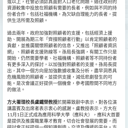
或以上，社會必須認真面對人口老化問題。過往政府的
資源較集中投放在照顧有需要的長者，例如與不同的持
份者合作，包括社福機構，為欠缺自理能力的長者，提
供生活所需及照顧。
過去兩年，政府加強對照顧者的支援，包括經濟上援
助、開展為期三年「齊撐照顧者行動」以肯定照顧者的
貢獻，並推廣關懷照顧者的信息，又推出「照顧者資訊
網」、照顧者支援熱線等。孫局長強調，有關工作只是
開始，仍然需要學者、社福機構、照顧者等不同持份者
有更多深入的探討，以加強對照顧者的支援。孫局長提
出，其中一個方向是加強數據收集及分析，盡早洞悉具
危機風險的照顧者，並提供支援，減低悲劇發生的可
能。是次會議正好提供一個機會，參考國際間不同地方
的做法。
方大署理校長盧鐵榮教授
於開幕致辭中表示，對各位演
講嘉賓及出席者表示衷心的感謝。盧教授表示，方大在
11
月
1
日正式成為應用科學大學（應科大），應科大首要
是提供及推廣職業專才教育，切合社會發展的需要，而
研討會正好提供一個知識創造、交流及傳遞的平台。方