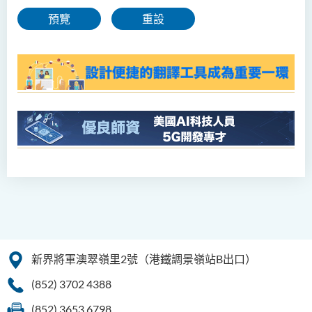
預覽
重設
新界將軍澳翠嶺里2號（港鐵調景嶺站B出口）
(852) 3702 4388
(852) 3653 6798