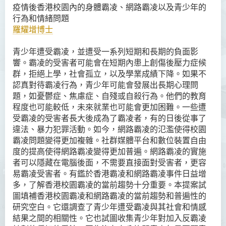
疫情後香港校園內的身體霸凌、網路霸凌以及青少年的
行為和情緒問題
羅耀增博士
青少年遭受霸凌，並遭受一系列短期和長期的負面影
響。
霸凌的受害者可能會在短期內患上創傷後壓力症候
群，拒絕上學，社會孤立，以及學業成績下降。
如果不
認真對待霸凌行為，青少年可能會發展出長期心理問
題，如憂鬱症、焦慮症、自殘或自殺行為。
他們的教育
程度也可能較低，未來就業也可能會更加困難。
一些遭
受霸凌的受害者長大後成為了霸凌者，有的日後從事了
違法、暴力犯罪活動。
如今，網路霸凌的氾濫使得校園
霸凌問題變得更加複雜。
社群媒體平台和數位裝置自由
度的提高使得網路霸凌變得更加普遍。
網路霸凌的實施
者可以隱藏在電腦後面，不需要直接面對受害者，更容
易霸凌受害者。
有鑑於香港霸凌和網路霸凌事件日益增
多，了解香港校園霸凌的當前趨勢十分重要。
本提案試
圖填補香港校園霸凌和網路霸凌的當前趨勢和普遍性的
研究空白。
它還調查了青少年遭受霸凌與其社會和情感
結果之間的相關性。
它也試圖收集青少年對加入反霸凌