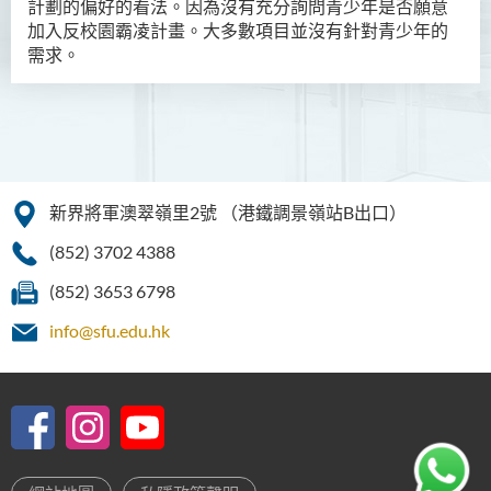
計劃的偏好的看法。
因為沒有充分詢問青少年是否願意
加入反校園霸凌計畫。
大多數項目並沒有針對青少年的
需求。
新界將軍澳翠嶺里2號
（港鐵調景嶺站B出口）
(852) 3702 4388
(852) 3653 6798
info@sfu.edu.hk