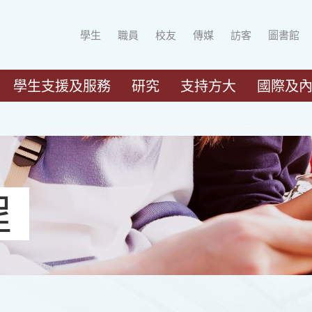
學生
職員
校友
傳媒
訪客
圖書館
學生支援及服務
研究
支持方大
國際及
程