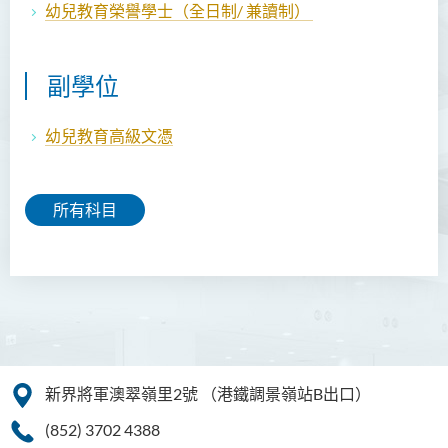
幼兒教育
榮譽
學士（全日制/ 兼讀制）
副學位
幼兒教育高級文憑
所有科目
新界將軍澳翠嶺里2號
（港鐵調景嶺站B出口）
(852) 3702 4388