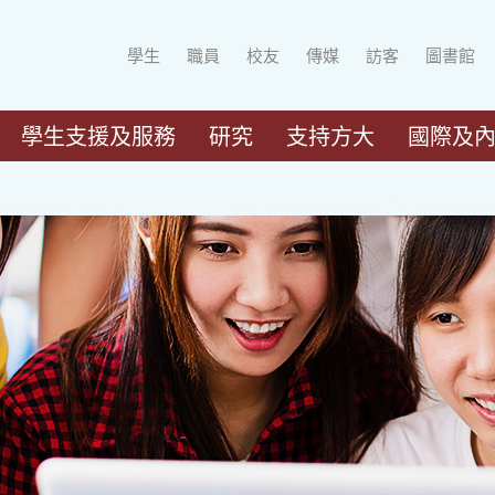
學生
職員
校友
傳媒
訪客
圖書館
學生支援及服務
研究
支持方大
國際及