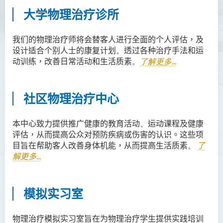
大学物理治疗诊所
我们的
物理治疗师将
会
替
客人
进行全面的个人评估，
及
设计
适合个别人士
的
康
复计划
。
透过各种治疗手法和
运
动训练，改善
日常
活动
和生活质
素
。
了解更多...
社区物理治疗中心
本
中心
致力
提供
推广健康的
教育
活动
、
运动课程
及
健康
评估
，从而
提高公众对
预防
疾
病或伤害的认识。这些
项
目
旨在帮助
客人
改善身体机能
，从而
提高生活质
素
。
了
解更多...
模拟实习室
物理治疗模拟实习室旨在为
物理治疗
学生提供实践培训